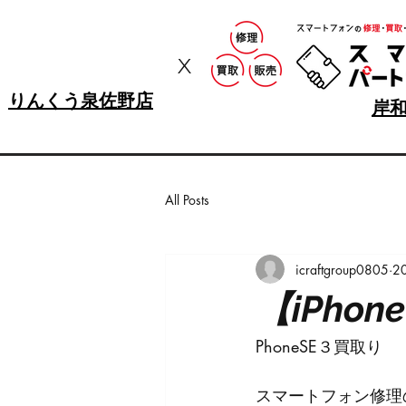
x
りんくう泉佐野店
岸
All Posts
icraftgroup0805
2
【iPhon
PhoneSE３買取り
スマートフォン修理の