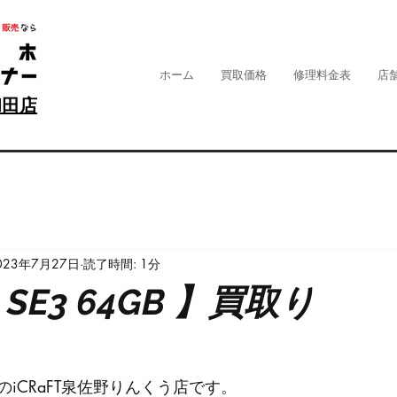
ホーム
買取価格
修理料金表
店
和田店
023年7月27日
読了時間: 1分
e SE3 64GB 】買取り
iCRaFT泉佐野りんくう店です。