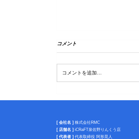
コメント
コメントを追加…
【スマホの豆知識】
[ 会社名 ]
株式会社RMC
[ 店舗名 ]
iCRaFT泉佐野りんくう店
[ 代表者 ]
代表取締役 阿形晃人